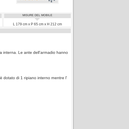
MISURE DEL MOBILE
L 179 cm x P 65 cm x H 212 cm
a interna. Le ante dell'armadio hanno
è dotato di 1 ripiano interno mentre l'