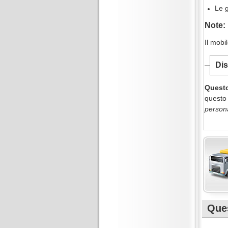
Le g
Note:
Il mobi
Dis
Questo
questo 
persona
Ques