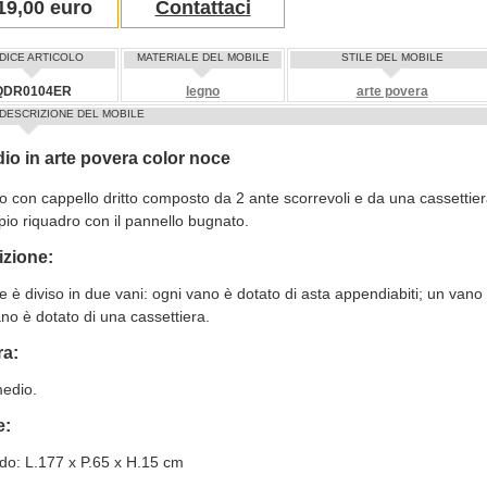
19,00 euro
Contattaci
DICE ARTICOLO
MATERIALE DEL MOBILE
STILE DEL MOBILE
QDR0104ER
legno
arte povera
DESCRIZIONE DEL MOBILE
io in arte povera color noce
 con cappello dritto composto da 2 ante scorrevoli e da una cassettier
io riquadro con il pannello bugnato.
izione:
le è diviso in due vani: ogni vano è dotato di asta appendiabiti; un vano 
ano è dotato di una cassettiera.
ra:
edio.
e:
do: L.177 x P.65 x H.15 cm