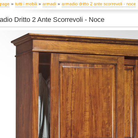
page
tutti i mobili
armadi
armadio dritto 2 ante scorrevoli - noce
dio Dritto 2 Ante Scorrevoli - Noce