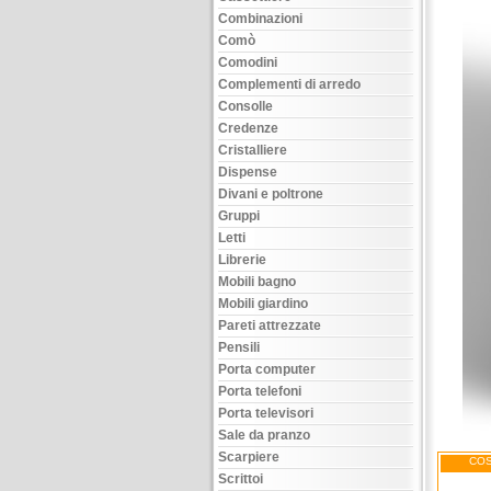
Combinazioni
Comò
Comodini
Complementi di arredo
Consolle
Credenze
Cristalliere
Dispense
Divani e poltrone
Gruppi
Letti
Librerie
Mobili bagno
Mobili giardino
Pareti attrezzate
Pensili
Porta computer
Porta telefoni
Porta televisori
Sale da pranzo
Scarpiere
COS
Scrittoi