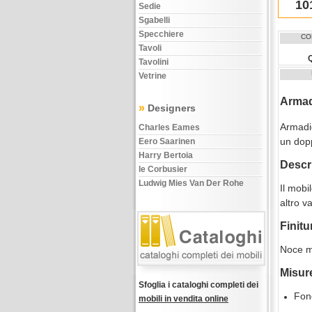
10
Sedie
Sgabelli
Specchiere
CO
Tavoli
Tavolini
Vetrine
Armad
»
Designers
Armadio
Charles Eames
un dopp
Eero Saarinen
Harry Bertoia
Descr
le Corbusier
Ludwig Mies Van Der Rohe
Il mobi
altro v
Finitu
Noce m
Misur
Sfoglia i cataloghi completi dei
Fon
mobili in vendita online