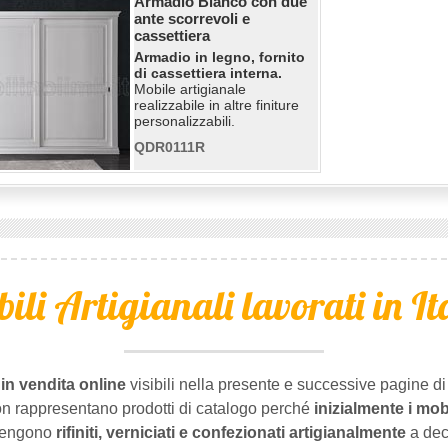
Armadio Bianco con due
ante scorrevoli e
cassettiera
Armadio in legno, fornito
di cassettiera interna.
Mobile artigianale
realizzabile in altre finiture
personalizzabili.
QDR0111R
ili Artigianali lavorati in It
 in vendita online
visibili nella presente e successive pagine d
on rappresentano prodotti di catalogo perché
inizialmente i mob
 vengono
rifiniti, verniciati e confezionati artigianalmente
a dec