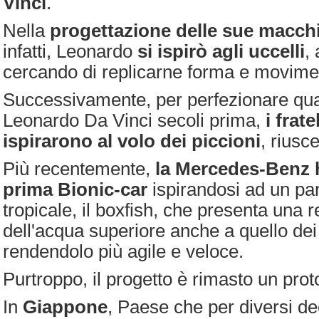
Vinci
.
Nella
progettazione delle sue macchi
infatti, Leonardo
si ispirò agli uccelli
, 
cercando di replicarne forma e movimen
Successivamente, per perfezionare qua
Leonardo Da Vinci secoli prima,
i frate
ispirarono al volo dei piccioni
, riusc
Più recentemente,
la Mercedes-Benz h
prima Bionic-car
ispirandosi ad un pa
tropicale, il boxfish, che presenta una r
dell'acqua superiore anche a quello dei 
rendendolo più agile e veloce.
Purtroppo, il progetto è rimasto un prot
In
Giappone
, Paese che per diversi de