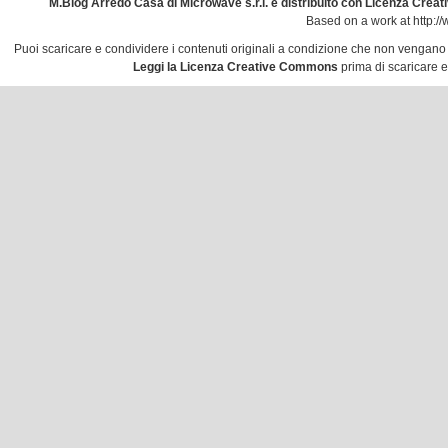
M.Blog Arredo Casa
di
Microwave s.r.l.
è distribuito con Licenza
Creati
Based on a work at
http:/
Puoi scaricare e condividere i contenuti originali a condizione che non vengano mo
Leggi la Licenza Creative Commons
prima di scaricare e