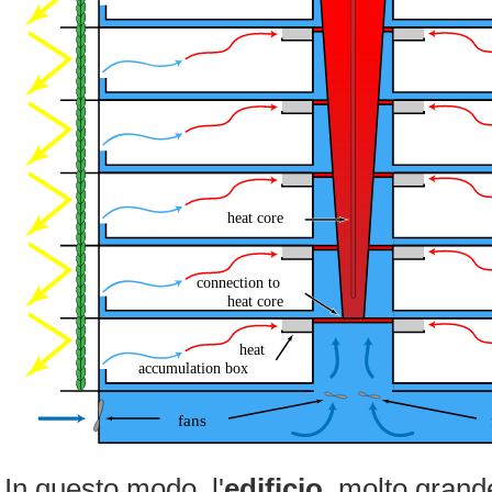
heat core
connection to
heat core
heat
accumulation box
fans
In questo modo, l'
edificio
, molto grand