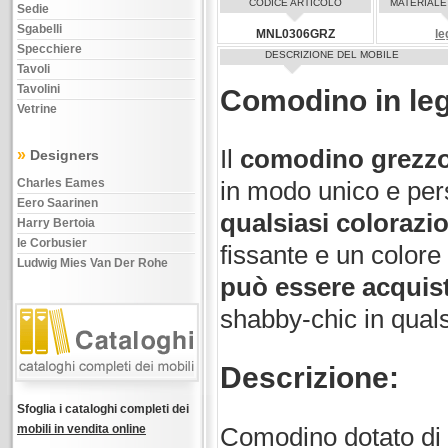
CODICE ARTICOLO
MATERIALE
Sedie
Sgabelli
MNL0306GRZ
le
Specchiere
DESCRIZIONE DEL MOBILE
Tavoli
Tavolini
Comodino in leg
Vetrine
Il
comodino grezz
»
Designers
Charles Eames
in modo unico e pe
Eero Saarinen
qualsiasi colorazi
Harry Bertoia
le Corbusier
fissante e un colore
Ludwig Mies Van Der Rohe
può essere acquist
shabby-chic in qualsi
Descrizione:
Sfoglia i cataloghi completi dei
mobili in vendita online
Comodino dotato di