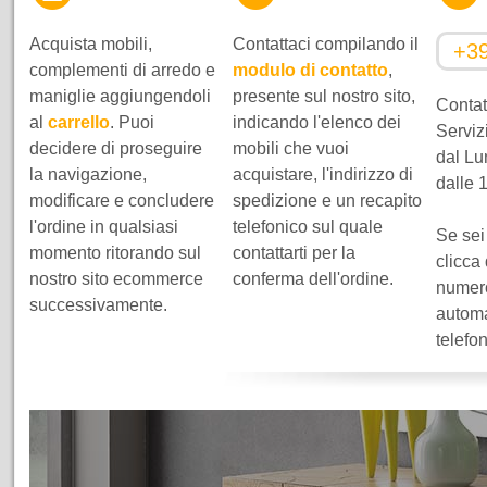
Acquista mobili,
Contattaci compilando il
+3
complementi di arredo e
modulo di contatto
,
maniglie aggiungendoli
presente sul nostro sito,
Contatt
al
carrello
. Puoi
indicando l'elenco dei
Servizi
decidere di proseguire
mobili che vuoi
dal Lu
la navigazione,
acquistare, l'indirizzo di
dalle 
modificare e concludere
spedizione e un recapito
l'ordine in qualsiasi
telefonico sul quale
Se sei
momento ritorando sul
contattarti per la
clicca
nostro sito ecommerce
conferma dell'ordine.
numero
successivamente.
automa
telefo