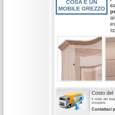
COSA È UN
c
MOBILE GREZZO
p
a
e
sp
Costo del 
Il costo del tra
occupano.
Contattaci 