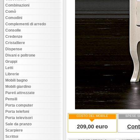
Combinazioni
Comò
Comodini
Complementi di arredo
Consolle
Credenze
Cristalliere
Dispense
Divani e poltrone
Gruppi
Letti
Librerie
Mobili bagno
Mobili giardino
Pareti attrezzate
Pensili
Porta computer
Porta telefoni
COSTO DEL MOBILE
SPESE S
Porta televisori
Sale da pranzo
209,00 euro
Cont
Scarpiere
Scrittoi