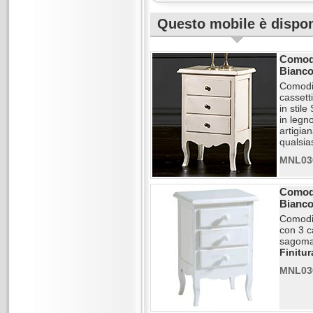
Questo mobile è disponi
Comodi
Bianco
Comodi
casset
in stil
in legn
artigia
qualsias
MNL03
Comodi
Bianco
Comodi
con 3 c
sagoma
Finitu
MNL03