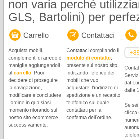
non varia perché utilizzi
GLS, Bartolini) per perf
Carrello
Contattaci
Acquista mobili,
Contattaci compilando il
+3
complementi di arredo e
modulo di contatto
,
maniglie aggiungendoli
presente sul nostro sito,
Contatt
al
carrello
. Puoi
indicando l'elenco dei
Servizi
decidere di proseguire
mobili che vuoi
dal Lu
la navigazione,
acquistare, l'indirizzo di
dalle 
modificare e concludere
spedizione e un recapito
l'ordine in qualsiasi
telefonico sul quale
Se sei
momento ritorando sul
contattarti per la
clicca
nostro sito ecommerce
conferma dell'ordine.
numero
successivamente.
automa
telefo