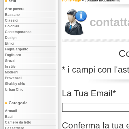
»
Home Page
»
contatta mobilinolimit
Stili
Arte povera
Bassano
contatt
Classici
Coloniali
Contemporaneo
Design
Etnici
Foglia argento
Co
Foglia oro
Grezzi
In stile
* i campi con l'as
Moderni
Provenzali
Shabby chic
Urban Chic
La Tua Email*
»
Categorie
Armadi
Bauli
Camere da letto
Conferma la tua 
Cassettiere