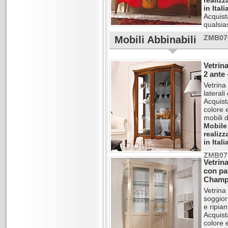
realizz
in Itali
Acquist
qualsias
ZMB07
Mobili Abbinabili
Vetrin
2 ante
Vetrina
laterali
Acquista
colore e
mobili d
Mobile
realizz
in Itali
ZMB07
Vetrin
con pa
Champ
Vetrina
soggior
e ripian
Acquista
colore e