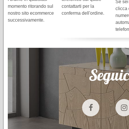
Se sei
momento ritorando sul
contattarti per la
clicca
nostro sito ecommerce
conferma dell'ordine.
numero
successivamente.
automa
telefo
Seguic