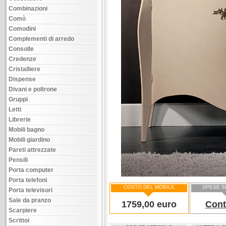
Combinazioni
Comò
Comodini
Complementi di arredo
Consolle
Credenze
Cristalliere
Dispense
Divani e poltrone
Gruppi
Letti
Librerie
Mobili bagno
Mobili giardino
Pareti attrezzate
Pensili
Porta computer
Porta telefoni
COSTO DEL MOBILE
SPESE S
Porta televisori
Sale da pranzo
1759,00 euro
Cont
Scarpiere
Scrittoi