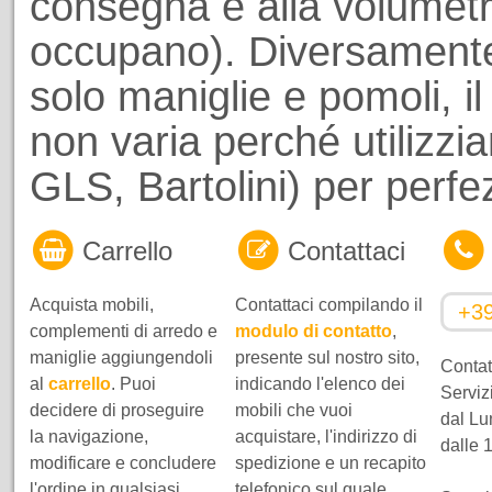
consegna e alla volumetri
occupano). Diversamente
solo maniglie e pomoli, il
non varia perché utilizzi
GLS, Bartolini) per perf
Carrello
Contattaci
Acquista mobili,
Contattaci compilando il
+3
complementi di arredo e
modulo di contatto
,
maniglie aggiungendoli
presente sul nostro sito,
Contatt
al
carrello
. Puoi
indicando l'elenco dei
Servizi
decidere di proseguire
mobili che vuoi
dal Lu
la navigazione,
acquistare, l'indirizzo di
dalle 
modificare e concludere
spedizione e un recapito
l'ordine in qualsiasi
telefonico sul quale