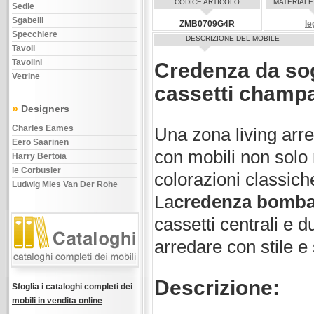
CODICE ARTICOLO
MATERIALE
Sedie
Sgabelli
ZMB0709G4R
le
Specchiere
DESCRIZIONE DEL MOBILE
Tavoli
Tavolini
Credenza da sog
Vetrine
cassetti champ
»
Designers
Charles Eames
Una zona living arre
Eero Saarinen
con mobili non solo
Harry Bertoia
le Corbusier
colorazioni classic
Ludwig Mies Van Der Rohe
La
credenza bomba
cassetti centrali e 
arredare con stile e
Descrizione:
Sfoglia i cataloghi completi dei
mobili in vendita online