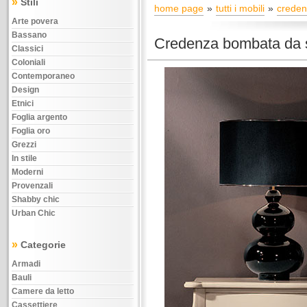
»
Stili
home page
tutti i mobili
crede
Arte povera
Bassano
Credenza bombata da s
Classici
Coloniali
Contemporaneo
Design
Etnici
Foglia argento
Foglia oro
Grezzi
In stile
Moderni
Provenzali
Shabby chic
Urban Chic
»
Categorie
Armadi
Bauli
Camere da letto
Cassettiere