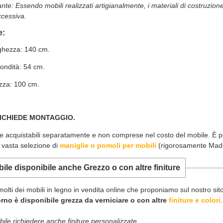
nte: Essendo mobili realizzati artigianalmente, i materiali di costruzi
ccessiva.
e:
ghezza: 140 cm.
ondità: 54 cm.
ezza: 100 cm.
ICHIEDE MONTAGGIO.
e acquistabili separatamente e non comprese nel costo del mobile. È po
 vasta selezione di
maniglie o pomoli per mobili
(rigorosamente Made 
ile disponibile anche Grezzo o con altre finiture
lti dei mobili in legno in vendita online che proponiamo sul nostro s
rno è disponibile grezza da verniciare o con altre
finiture e colori
.
bile richiedere anche finiture personalizzate.