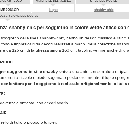
DICE ARTICOLO
MATERIALE DEL MOBILE
STILE DEL MOBILE
ZMB0261GR
legno
shabby chic
DESCRIZIONE DEL MOBILE
nza shabby-chic per soggiorno in colore verde antico con 
i soggiorno della linea shabbhy-chic, hanno un design classico e rifiniti
 tono e impreziositi da decori realizzati a mano. Nella collezione shabby
liere da 125 cm di larghezza sino a 160 cm, tavolini, vetrine anche di gr
izione:
per soggiorno in stile shabby-chic
a due ante con serratura e ripia
 anteriori a ricciolo e piede sagomato posteriore, mentre il top è sporge
 contenitore per il soggiorno è realizzato artigianalmente in Italia 
ra:
rovenzale anticato, con decori avorio
ali:
ello di tiglio o pioppo o tulipier.