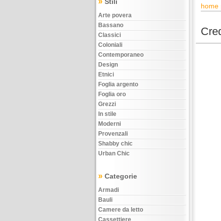
»
Stili
home 
Arte povera
Bassano
Cred
Classici
Coloniali
Contemporaneo
Design
Etnici
Foglia argento
Foglia oro
Grezzi
In stile
Moderni
Provenzali
Shabby chic
Urban Chic
»
Categorie
Armadi
Bauli
Camere da letto
Cassettiere