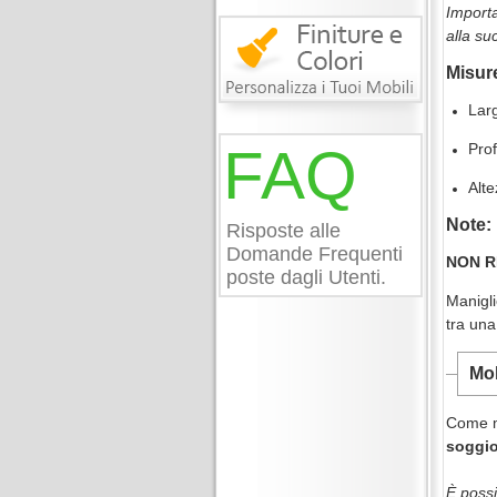
Importa
alla su
Misur
Lar
FAQ
Prof
Alt
Note:
Risposte alle
Domande Frequenti
NON R
poste dagli Utenti.
Manigli
tra una
Mob
Come mo
soggio
È possi