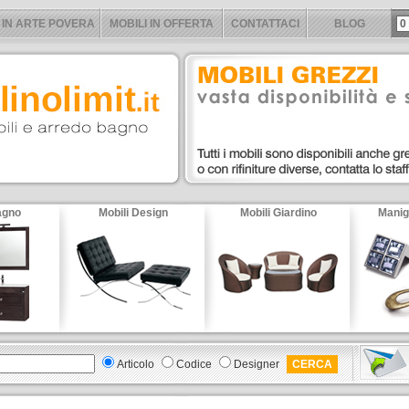
 IN ARTE POVERA
MOBILI IN OFFERTA
CONTATTACI
BLOG
0
agno
Mobili Design
Mobili Giardino
Manig
Articolo
Codice
Designer