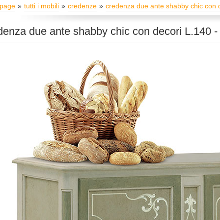
page
tutti i mobili
credenze
credenza due ante shabby chic con de
enza due ante shabby chic con decori L.140 -