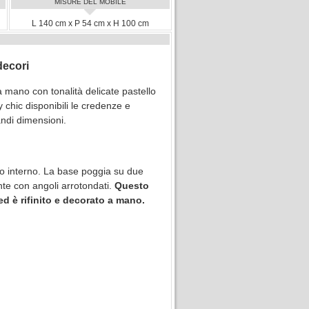
MISURE DEL MOBILE
L 140 cm x P 54 cm x H 100 cm
decori
 a mano con tonalità delicate pastello
 chic disponibili le credenze e
andi dimensioni.
no interno. La base poggia su due
nte con angoli arrotondati.
Questo
ed è rifinito e decorato a mano.