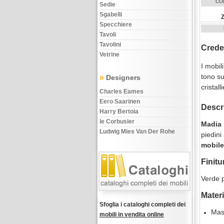
CO
Sedie
Sgabelli
Specchiere
Tavoli
Tavolini
Crede
Vetrine
I mobil
tono su
»
Designers
cristal
Charles Eames
Eero Saarinen
Descr
Harry Bertoia
le Corbusier
Madia 
Ludwig Mies Van Der Rohe
piedini
mobile
Finitu
Verde p
Materi
Sfoglia i cataloghi completi dei
Mass
mobili in vendita online