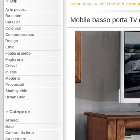
»
Stili
home page
tutti i mobili
porta t
Arte povera
Bassano
Mobile basso porta Tv 
Classici
Coloniali
Contemporaneo
Design
Etnici
Foglia argento
Foglia oro
Grezzi
In stile
Moderni
Provenzali
Shabby chic
Urban Chic
»
Categorie
Armadi
Bauli
Camere da letto
Cassettiere