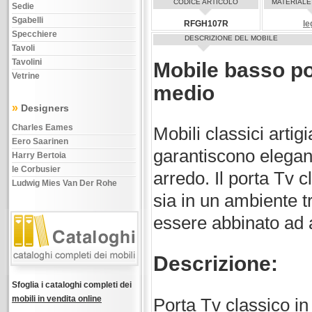
CODICE ARTICOLO
MATERIALE
Sedie
Sgabelli
RFGH107R
le
Specchiere
DESCRIZIONE DEL MOBILE
Tavoli
Tavolini
Mobile basso por
Vetrine
medio
»
Designers
Charles Eames
Mobili classici artig
Eero Saarinen
garantiscono eleganza
Harry Bertoia
le Corbusier
arredo. Il porta Tv 
Ludwig Mies Van Der Rohe
sia in un ambiente t
essere abbinato ad al
Descrizione:
Sfoglia i cataloghi completi dei
mobili in vendita online
Porta Tv classico in 