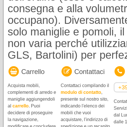
consegna e alla volumetri
occupano). Diversamente
solo maniglie e pomoli, il
non varia perché utilizzi
GLS, Bartolini) per perf
Carrello
Contattaci
Acquista mobili,
Contattaci compilando il
+3
complementi di arredo e
modulo di contatto
,
maniglie aggiungendoli
presente sul nostro sito,
Contatt
al
carrello
. Puoi
indicando l'elenco dei
Servizi
decidere di proseguire
mobili che vuoi
dal Lu
la navigazione,
acquistare, l'indirizzo di
dalle 
modificare e concludere
spedizione e un recapito