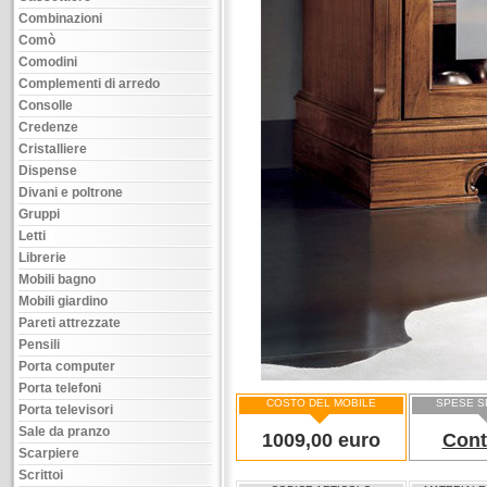
Combinazioni
Comò
Comodini
Complementi di arredo
Consolle
Credenze
Cristalliere
Dispense
Divani e poltrone
Gruppi
Letti
Librerie
Mobili bagno
Mobili giardino
Pareti attrezzate
Pensili
Porta computer
Porta telefoni
COSTO DEL MOBILE
SPESE S
Porta televisori
Sale da pranzo
1009,00 euro
Cont
Scarpiere
Scrittoi