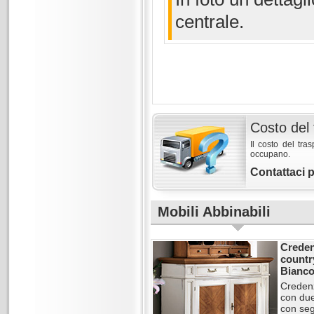
centrale.
Costo del 
Il costo del tra
occupano.
Contattaci 
Mobili Abbinabili
Creden
countr
Bianco
Credenz
con due
con seg