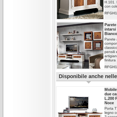
H.101. 
con col
RFGH1
Parete
intarsi
Bianco
Parete 
componi
classic
pensili
artigia
finitura
RFGH1
Disponibile anche nell
Mobile
due cas
L.200 P
Noce
Porta T
legno c
2 casset