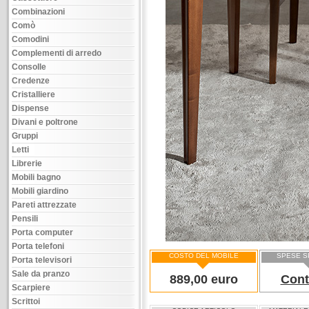
Combinazioni
Comò
Comodini
Complementi di arredo
Consolle
Credenze
Cristalliere
Dispense
Divani e poltrone
Gruppi
Letti
Librerie
Mobili bagno
Mobili giardino
Pareti attrezzate
Pensili
Porta computer
Porta telefoni
COSTO DEL MOBILE
SPESE S
Porta televisori
Sale da pranzo
889,00 euro
Cont
Scarpiere
Scrittoi