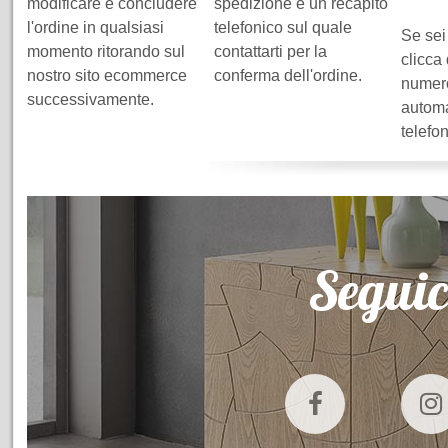
modificare e concludere
spedizione e un recapito
l'ordine in qualsiasi
telefonico sul quale
Se sei
momento ritorando sul
contattarti per la
clicca
nostro sito ecommerce
conferma dell'ordine.
numero
successivamente.
automa
telefo
Seguic