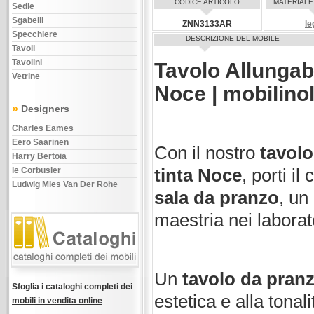
CODICE ARTICOLO
MATERIALE
Sedie
Sgabelli
ZNN3133AR
le
Specchiere
DESCRIZIONE DEL MOBILE
Tavoli
Tavolini
Tavolo Allungab
Vetrine
Noce | mobilinol
»
Designers
Charles Eames
Eero Saarinen
Con il nostro
tavolo
Harry Bertoia
le Corbusier
tinta Noce
, porti il
Ludwig Mies Van Der Rohe
sala da pranzo
, un
maestria nei laborat
Un
tavolo da pranz
Sfoglia i cataloghi completi dei
estetica e alla tonal
mobili in vendita online