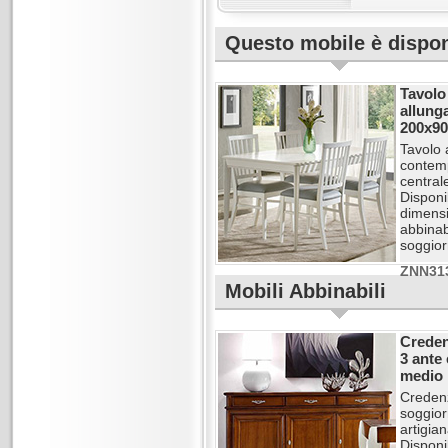
Questo mobile è disponi
Tavolo
allung
200x90
Tavolo 
contem
central
Disponib
dimensi
abbinabi
soggior
ZNN31
Mobili Abbinabili
Creden
3 ante 
medio
Credenz
soggior
artigia
Disponi