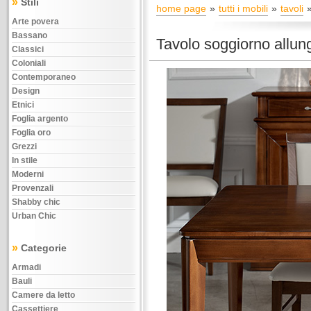
»
Stili
home page
tutti i mobili
tavoli
Arte povera
Bassano
Tavolo soggiorno allu
Classici
Coloniali
Contemporaneo
Design
Etnici
Foglia argento
Foglia oro
Grezzi
In stile
Moderni
Provenzali
Shabby chic
Urban Chic
»
Categorie
Armadi
Bauli
Camere da letto
Cassettiere