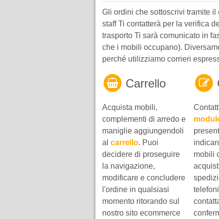
Gli ordini che sottoscrivi tramite i
staff Ti contatterà per la verifica 
trasporto Ti sarà comunicato in fa
che i mobili occupano). Diversamen
perché utilizziamo corrieri espres
Carrello
Acquista mobili,
Contatt
complementi di arredo e
modulo
maniglie aggiungendoli
present
al
carrello
. Puoi
indican
decidere di proseguire
mobili 
la navigazione,
acquista
modificare e concludere
spedizi
l'ordine in qualsiasi
telefon
momento ritorando sul
contatta
nostro sito ecommerce
conferm