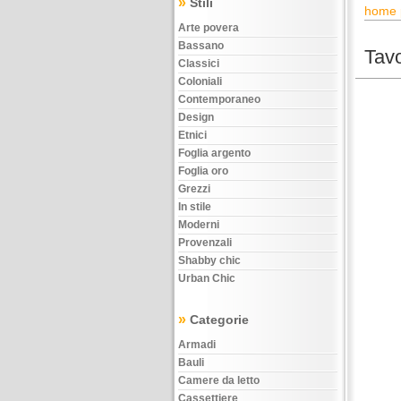
»
Stili
home 
Arte povera
Bassano
Tavo
Classici
Coloniali
Contemporaneo
Design
Etnici
Foglia argento
Foglia oro
Grezzi
In stile
Moderni
Provenzali
Shabby chic
Urban Chic
»
Categorie
Armadi
Bauli
Camere da letto
Cassettiere