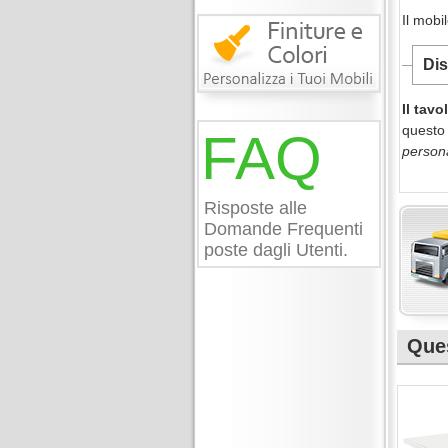
Il mobi
Dis
Il tavo
questo 
FAQ
persona
Risposte alle
Domande Frequenti
poste dagli Utenti.
Ques