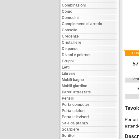
Combinazioni
Comò
Comodini
Complementi di arredo
Consolle
Credenze
Cristalliere
Dispense
COS
Divani e poltrone
Gruppi
57
Letti
Librerie
Mobili bagno
CO
Mobili giardino
Pareti attrezzate
Pensili
Porta computer
Tavolo
Porta telefoni
Porta televisori
Per un 
Sale da pranzo
estend
Scarpiere
Scrittoi
Descr