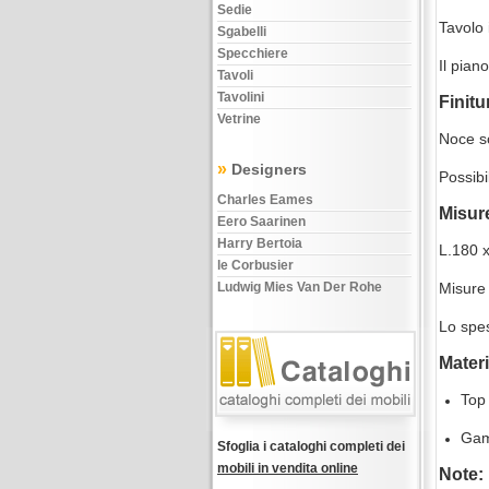
Sedie
Tavolo 
Sgabelli
Specchiere
Il pian
Tavoli
Tavolini
Finitu
Vetrine
Noce s
»
Designers
Possibi
Charles Eames
Misur
Eero Saarinen
Harry Bertoia
L.180 
le Corbusier
Ludwig Mies Van Der Rohe
Misure
Lo spes
Materia
Top 
Gamb
Sfoglia i cataloghi completi dei
mobili in vendita online
Note: