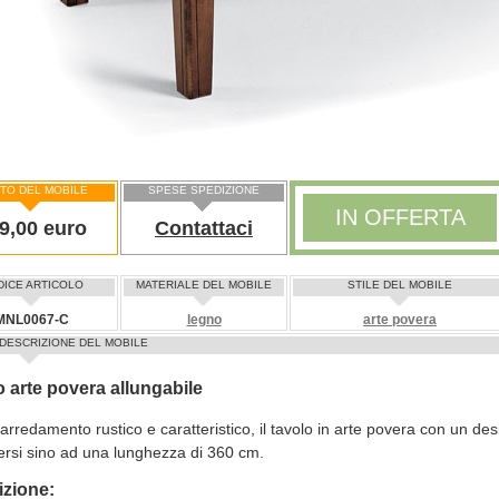
TO DEL MOBILE
SPESE SPEDIZIONE
IN OFFERTA
9,00 euro
Contattaci
DICE ARTICOLO
MATERIALE DEL MOBILE
STILE DEL MOBILE
MNL0067-C
legno
arte povera
DESCRIZIONE DEL MOBILE
 arte povera allungabile
arredamento rustico e caratteristico, il tavolo in arte povera con un de
ersi sino ad una lunghezza di 360 cm.
izione: