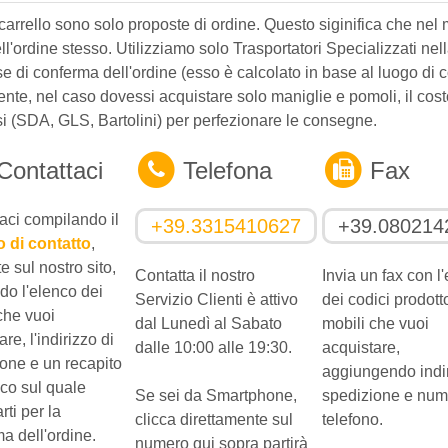
l carrello sono solo proposte di ordine. Questo siginifica che nel 
dell'ordine stesso. Utilizziamo solo Trasportatori Specializzati ne
se di conferma dell'ordine (esso è calcolato in base al luogo di 
te, nel caso dovessi acquistare solo maniglie e pomoli, il cost
si (SDA, GLS, Bartolini) per perfezionare le consegne.
Contattaci
Telefona
Fax
aci compilando il
+39.3315410627
+39.080214
 di contatto
,
e sul nostro sito,
Contatta il nostro
Invia un fax con l
do l'elenco dei
Servizio Clienti è attivo
dei codici prodott
che vuoi
dal Lunedì al Sabato
mobili che vuoi
re, l'indirizzo di
dalle 10:00 alle 19:30.
acquistare,
one e un recapito
aggiungendo indir
ico sul quale
Se sei da Smartphone,
spedizione e num
rti per la
clicca direttamente sul
telefono.
a dell'ordine.
numero qui sopra partirà