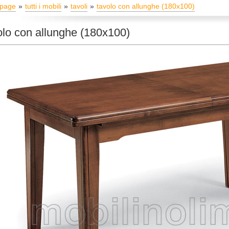
page
tutti i mobili
tavoli
tavolo con allunghe (180x100)
lo con allunghe (180x100)