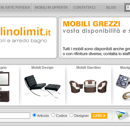
 IN ARTE POVERA
MOBILI IN OFFERTA
CONTATTACI
BLOG
0
agno
Mobili Design
Mobili Giardino
Manig
Articolo
Codice
Designer