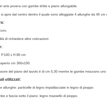
in arte povera con gambe dritte e piano allungabile.
o si apre dal centro dentro il quale sono alloggiate 4 allunghe da 45 cm
ra:
curo.
lità di richiedere altre colorazioni
e:
x P.100 x H.80 cm
 aperto cm 360x100.
sore del piano del tavolo è di cm 5,30 mentre le gambe misurano uno 
li utilizzati:
e allunghe: particelle di legno impiallacciate in legno di pioppo
e e fascia sotto il piano: legno massello di pioppo.