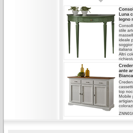
Consol
Luna c
legno 
Consol
stile ar
massell
ideale 
soggiorn
italian
Altri co
richiest
Creden
ZNN19
ante ar
Bianca
Credenz
cassett
top noce
Mobile 
artigian
colorazi
ZNN01