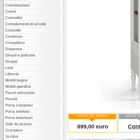
Combinazioni
Comò
Comodini
Complementi di arredo
Consolle
Credenze
Cristalliere
Dispense
Divani e poltrone
Gruppi
Letti
Librerie
Mobili bagno
Mobili giardino
Pareti attrezzate
Pensili
Porta computer
Porta telefoni
COSTO DEL MOBILE
SPESE S
Porta televisori
Sale da pranzo
899,00 euro
Cont
Scarpiere
Scrittoi