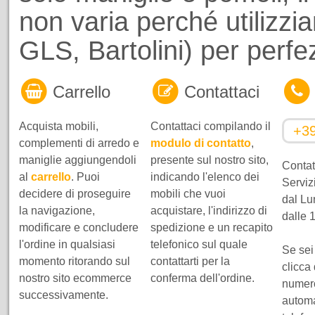
non varia perché utilizzi
GLS, Bartolini) per perf
Carrello
Contattaci
Acquista mobili,
Contattaci compilando il
+3
complementi di arredo e
modulo di contatto
,
maniglie aggiungendoli
presente sul nostro sito,
Contatt
al
carrello
. Puoi
indicando l'elenco dei
Servizi
decidere di proseguire
mobili che vuoi
dal Lu
la navigazione,
acquistare, l'indirizzo di
dalle 
modificare e concludere
spedizione e un recapito
l'ordine in qualsiasi
telefonico sul quale
Se sei
momento ritorando sul
contattarti per la
clicca
nostro sito ecommerce
conferma dell'ordine.
numero
successivamente.
automa