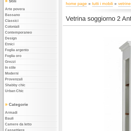
»
Stili
home page
tutti i mobili
vetrine
Arte povera
Bassano
Vetrina soggiorno 2 An
Classici
Coloniali
Contemporaneo
Design
Etnici
Foglia argento
Foglia oro
Grezzi
In stile
Moderni
Provenzali
Shabby chic
Urban Chic
»
Categorie
Armadi
Bauli
Camere da letto
Cassettiere