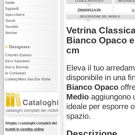
CODICE ARTICOLO
MATERIALE
Sedie
Sgabelli
ZNN0952A3R
l
Specchiere
DESCRIZIONE DEL MOBILE
Tavoli
Tavolini
Vetrina Classica
Vetrine
Bianco Opaco e
»
Designers
cm
Charles Eames
Eero Saarinen
Eleva il tuo arreda
Harry Bertoia
le Corbusier
disponibile in una fin
Ludwig Mies Van Der Rohe
Bianco Opaco
offr
Medio
aggiungono un
ideale per esporre o
spazio.
Sfoglia i cataloghi completi dei
mobili in vendita online
Descrizione