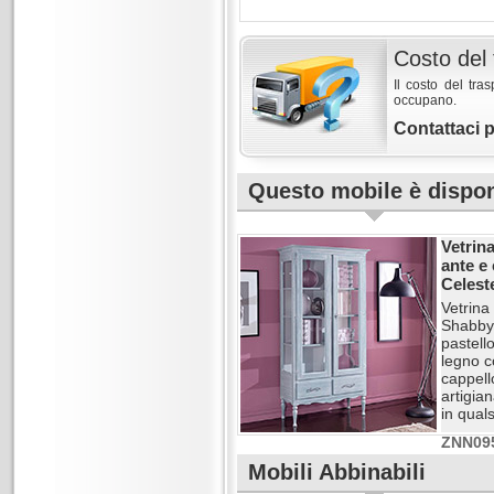
Costo del 
Il costo del tra
occupano.
Contattaci 
Questo mobile è disponi
Vetrin
ante e 
Celest
Vetrina
Shabby-
pastell
legno c
cappell
artigia
in quals
ZNN09
Mobili Abbinabili