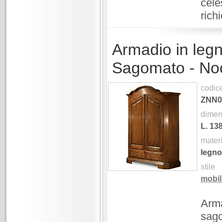
cele
rich
Armadio in leg
Sagomato - No
codic
ZNN0
dimen
L.
13
mater
legno
stile
mobili
Arma
sago