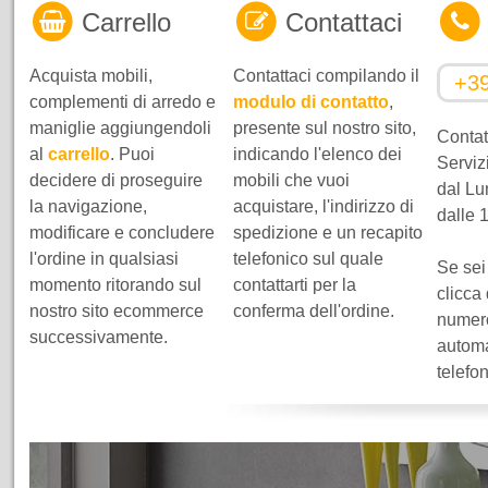
Carrello
Contattaci
Acquista mobili,
Contattaci compilando il
+3
complementi di arredo e
modulo di contatto
,
maniglie aggiungendoli
presente sul nostro sito,
Contatt
al
carrello
. Puoi
indicando l'elenco dei
Servizi
decidere di proseguire
mobili che vuoi
dal Lu
la navigazione,
acquistare, l'indirizzo di
dalle 
modificare e concludere
spedizione e un recapito
l'ordine in qualsiasi
telefonico sul quale
Se sei
momento ritorando sul
contattarti per la
clicca
nostro sito ecommerce
conferma dell'ordine.
numero
successivamente.
automa
telefo