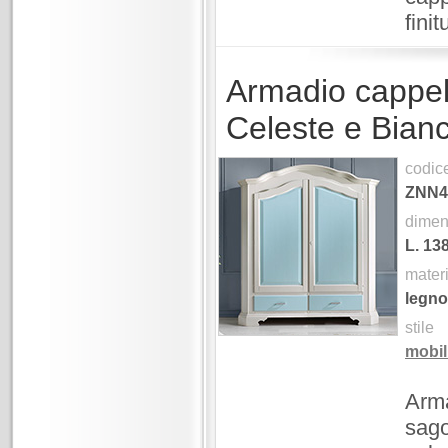
fini
Armadio cappell
Celeste e Bian
codic
ZNN4
dimen
L.
13
mater
legno
stile
mobil
Arma
sago