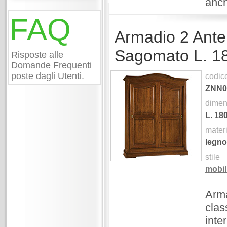
anch
FAQ
Armadio 2 Ante
Sagomato L. 1
Risposte alle
Domande Frequenti
poste dagli Utenti.
codic
ZNN0
dimen
L.
18
mater
legno
stile
mobili
Arma
clas
inte