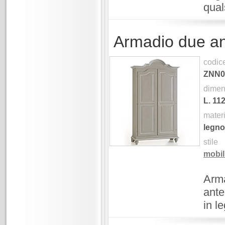
qual
Armadio due an
codic
ZNN0
dimen
L.
11
mater
legno
stile
mobil
Arma
ante
in l