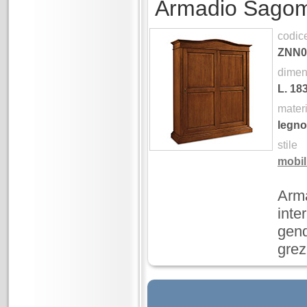
Armadio Sagoma
codic
ZNN0
dimen
L.
18
mater
legno
stile
mobili
Arma
inte
gend
grez