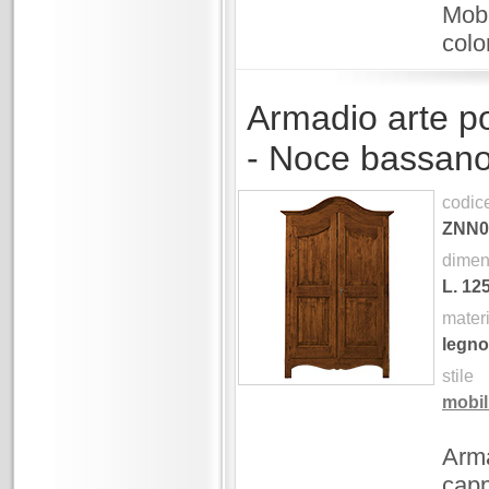
Mobi
colo
Armadio arte p
- Noce bassan
codic
ZNN0
dimen
L.
12
mater
legno
stile
mobil
Arma
capp