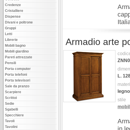
Credenze
Arma
Cristalliere
capp
Dispense
Ital
Divani e poltrone
Gruppi
Letti
Armadio arte po
Librerie
Mobili bagno
Mobili giardino
codic
Pareti attrezzate
ZNN0
Pensili
dimen
Porta computer
Porta telefoni
L.
12
Porta televisori
mater
Sale da pranzo
legno
Scarpiere
Scrittoi
stile
Sedie
mobil
Sgabelli
Specchiere
Arma
Tavoli
Tavolini
in l