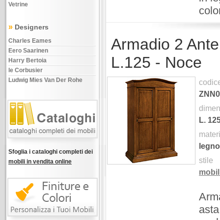
Vetrine
colo
»
Designers
Armadio 2 Ante
Charles Eames
Eero Saarinen
L.125 - Noce
Harry Bertoia
le Corbusier
Ludwig Mies Van Der Rohe
codic
ZNN0
dimen
L.
12
mater
legno
Sfoglia i cataloghi completi dei
stile
mobili in vendita online
mobil
Arma
asta