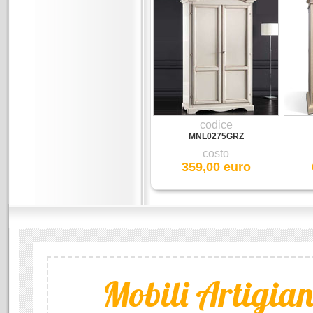
codice
MNL0275GRZ
costo
359,00 euro
Mobili Artigiana