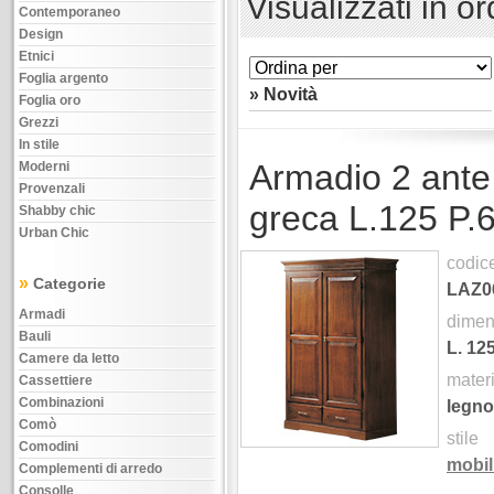
Visualizzati in o
Contemporaneo
Design
Etnici
Foglia argento
» Novità
Foglia oro
Grezzi
In stile
Armadio 2 ante 
Moderni
Provenzali
greca L.125 P.
Shabby chic
Urban Chic
codic
»
Categorie
LAZ0
Armadi
dimen
Bauli
L.
12
Camere da letto
mater
Cassettiere
Combinazioni
legno
Comò
stile
Comodini
mobil
Complementi di arredo
Consolle