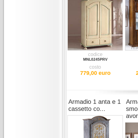
codice
MNL0245PRV
costo
779,00 euro
Armadio 1 anta e 1
Arm
cassetto co...
smon
avor