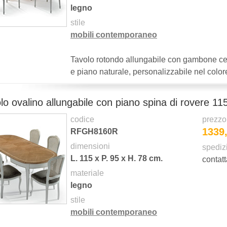
legno
stile
mobili contemporaneo
Tavolo rotondo allungabile con gambone cent
e piano naturale, personalizzabile nel colo
lo ovalino allungabile con piano spina di rovere 11
codice
prezzo
1339
RFGH8160R
dimensioni
spediz
L.
115
x P.
95
x H.
78
cm.
contatt
materiale
legno
stile
mobili contemporaneo