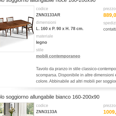
lo soggiorno allungabile noce 160-200x90
codice
prezzo
889,
ZNN3133AR
dimensioni
spediz
L.
160
x P.
90
x H.
78
cm.
contatt
materiale
legno
stile
mobili contemporaneo
Tavolo da pranzo in stile classico-contemp
scomparsa. Disponibile in altre dimensioni 
colore. Abbinabile ad altri mobili per soggio
lo soggiorno allungabile bianco 160-200x90
codice
prezzo
1009
ZNN3133A