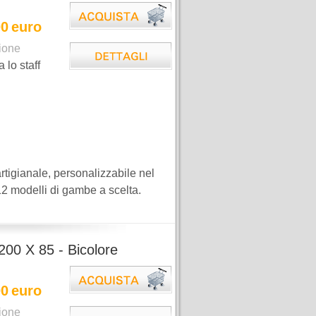
00
euro
ione
a lo staff
tigianale, personalizzabile nel
 12 modelli di gambe a scelta.
200 X 85 - Bicolore
00
euro
ione