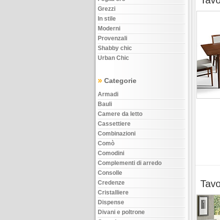
Tavo
Grezzi
In stile
Moderni
Provenzali
Shabby chic
Urban Chic
»
Categorie
Armadi
Bauli
Camere da letto
Cassettiere
Combinazioni
Comò
Comodini
Complementi di arredo
Consolle
Tavo
Credenze
Cristalliere
Dispense
Divani e poltrone