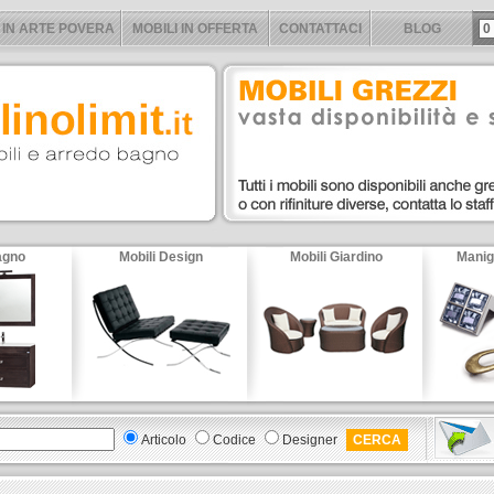
 IN ARTE POVERA
MOBILI IN OFFERTA
CONTATTACI
BLOG
0
agno
Mobili Design
Mobili Giardino
Manig
Articolo
Codice
Designer