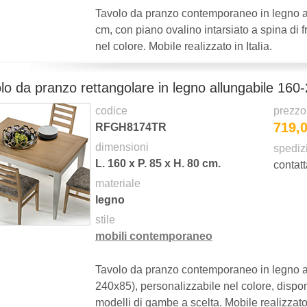
Tavolo da pranzo contemporaneo in legno ar
cm, con piano ovalino intarsiato a spina di 
nel colore. Mobile realizzato in Italia.
lo da pranzo rettangolare in legno allungabile 160-
codice
prezzo
719,
RFGH8174TR
dimensioni
spediz
L.
160
x P.
85
x H.
80
cm.
contatt
materiale
legno
stile
mobili contemporaneo
Tavolo da pranzo contemporaneo in legno ar
240x85), personalizzabile nel colore, dispon
modelli di gambe a scelta. Mobile realizzato i