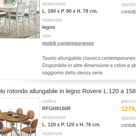
dimensioni
spediz
L.
160
x P.
90
x H.
78
cm.
contatt
materiale
legno
stile
mobili contemporaneo
Tavolo allungabile classico contemporaneo
Disponibile in altre dimensione e colori e abb
soggiorno della stessa serie.
lo rotondo allungabile in legno Rovere L.120 a 158
codice
prezzo
1279
RFGH8150R
dimensioni
spediz
L.
120
x P.
120
x H.
76
cm.
contatt
materiale