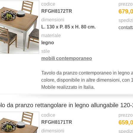
codice
prezzo
679,
RFGH8172TR
dimensioni
spediz
L.
130
x P.
85
x H.
80
cm.
contatt
materiale
legno
stile
mobili contemporaneo
Tavolo da pranzo contemporaneo in legno ar
colore, disponibile in altre dimensioni, con
Mobile realizzato in Italia.
lo da pranzo rettangolare in legno allungabile 120-
codice
prezzo
659,
RFGH8171TR
dimensioni
spediz