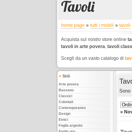
Tavoli
home page
tutti i mobili
tavoli
Acquista sul nostro store online
ta
tavoli in arte povera
,
tavoli class
Scegli da un vasto catalogo di
tav
»
Stili
Tavo
Arte povera
Bassano
Sono 
Classici
Coloniali
Contemporaneo
» Nov
Design
Etnici
Foglia argento
Foglia oro