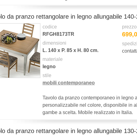
lo da pranzo rettangolare in legno allungabile 140-
codice
prezzo
699,
RFGH8173TR
dimensioni
spediz
L.
140
x P.
85
x H.
80
cm.
contatt
materiale
legno
stile
mobili contemporaneo
Tavolo da pranzo contemporaneo in legno a
personalizzabile nel colore, disponibile in a
gambe a scelta. Mobile realizzato in Italia.
lo da pranzo rettangolare in legno allungabile 130-