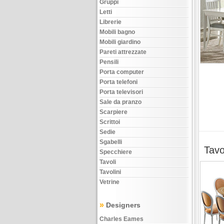
Gruppi
Letti
Librerie
Mobili bagno
Mobili giardino
Pareti attrezzate
Pensili
Porta computer
Porta telefoni
Porta televisori
Sale da pranzo
Scarpiere
Scrittoi
Sedie
Sgabelli
Tavo
Specchiere
Tavoli
Tavolini
Vetrine
»
Designers
Charles Eames