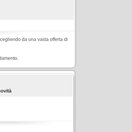
 scegliendo da una vasta offerta di
edamento.
ovità