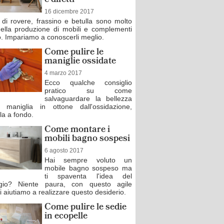
e difetti
16 dicembre 2017
o di rovere, frassino e betulla sono molto
 nella produzione di mobili e complementi
o. Impariamo a conoscerli meglio.
Come pulire le
maniglie ossidate
4 marzo 2017
Ecco qualche consiglio
pratico su come
salvaguardare la bellezza
 maniglia in ottone dall'ossidazione,
la a fondo.
Come montare i
mobili bagno sospesi
6 agosto 2017
Hai sempre voluto un
mobile bagno sospeso ma
ti spaventa l'idea del
gio? Niente paura, con questo agile
 ti aiutiamo a realizzare questo desiderio.
Come pulire le sedie
in ecopelle