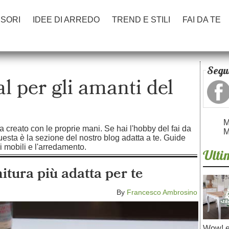
SORI
IDEE DI ARREDO
TREND E STILI
FAI DA TE
Segui
l per gli amanti del
M
a creato con le proprie mani. Se hai l'hobby del fai da
M
questa è la sezione del nostro blog adatta a te. Guide
 i mobili e l'arredamento.
Ultim
itura più adatta per te
By
Francesco Ambrosino
Wow! e 