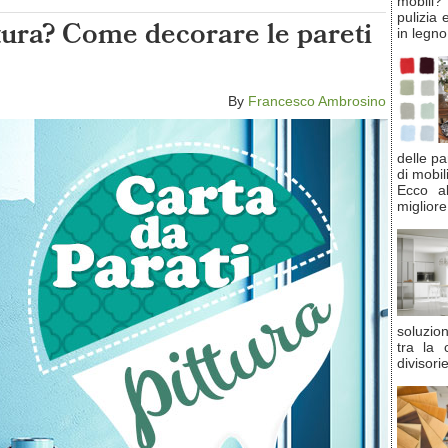
mobili
pulizia 
ttura? Come decorare le pareti
in legno
By
Francesco Ambrosino
delle pa
di mobil
Ecco al
migliore
soluzio
tra la 
divisori