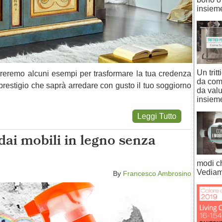
insiem
Un trit
streremo alcuni esempi per trasformare la tua credenza
da com
prestigio che saprà arredare con gusto il tuo soggiorno
da valu
insiem
Leggi Tutto
ai mobili in legno senza
modi ch
Vediam
By
Francesco Ambrosino