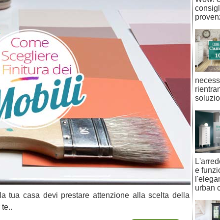
consigli
provenz
necessi
rientra
soluzio
L'arre
e funzi
l'eleg
urban c
la tua casa devi prestare attenzione alla scelta della
te..