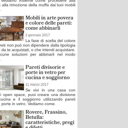
? Vediamo insieme come procedere alla
e alla rimozione della muffa dai tuoi mobili
.
Mobili in arte povera
e colore delle pareti:
come abbinarli
2 gennaio 2017
La fase di scelta del colore
reti non può non dipendere dalla tipologia
i da te acquistati, o che intendi acquistare.
cune soluzioni per abbinarli nel modo
.
Pareti divisorie e
porte in vetro per
cucina e soggiorno
11 marzo 2017
Se vivi in una casa con
ni open space, puoi creare una divisione
cucina e il soggiorno utilizzando pareti
e porte in vetro. Vediamo come.
Rovere, Frassino,
Betulla:
caratteristiche, pregi