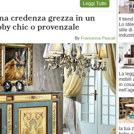
Leggi Tutto
na credenza grezza in un
Il tren
bby chic o provenzale
Lo stil
stile d
industri
By
Francesca Pascali
La legg
mobili
in cosa
nell'ag
la tua 
boho o