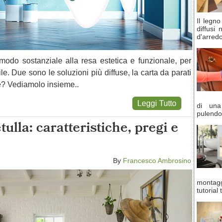
Il legn
diffusi
d'arred
 modo sostanziale alla resa estetica e funzionale, per
e. Due sono le soluzioni più diffuse, la carta da parati
re? Vediamolo insieme..
Leggi Tutto
di una
pulendo
ulla: caratteristiche, pregi e
By
Francesco Ambrosino
montag
tutorial