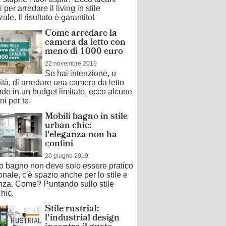
 per arredare il living in stile
ale. Il risultato è garantito!
Come arredare la
camera da letto con
meno di 1000 euro
22 novembre 2019
Se hai intenzione, o
tà, di arredare una camera da letto
ndo in un budget limitato, ecco alcune
ni per te.
Mobili bagno in stile
urban chic:
l'eleganza non ha
confini
20 giugno 2019
do bagno non deve solo essere pratico
onale, c'è spazio anche per lo stile e
anza. Come? Puntando sullo stile
hic.
Stile rustrial:
l'industrial design