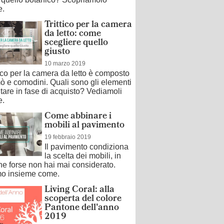
e.
Trittico per la camera
da letto: come
scegliere quello
giusto
10 marzo 2019
tico per la camera da letto è composto
ò e comodini. Quali sono gli elementi
tare in fase di acquisto? Vediamoli
e.
Come abbinare i
mobili al pavimento
19 febbraio 2019
Il pavimento condiziona
la scelta dei mobili, in
e forse non hai mai considerato.
o insieme come.
Living Coral: alla
scoperta del colore
Pantone dell'anno
2019