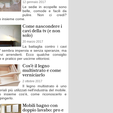
12 gennaio 2017
Le sedie in ecopelle sono
belle, comode e facili da
pulire. Non ci credi?
 insieme come.
Come nascondere i
cavi della tv (e non
solo)
20 marzo 2017
La battaglia contro i cavi
V sembra impervia e senza speranze, ma
vi arrenderti. Ecco qualche consiglio
 e pratico per uscirne vittoriosi.
Cos'è il legno
multistrato e come
verniciarlo
2 ottobre 2017
Il legno multistrato è uno
riali più utilizzati nell'industria del mobile.
o insieme cos'è, come riconoscerlo e
pingerlo.
Mobili bagno con
doppio lavabo: pro e