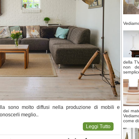
Vediamo
della T
non de
semplice
ulla sono molto diffusi nella produzione di mobili e
dei mate
onoscerli meglio..
Vediam
come di
Leggi Tutto