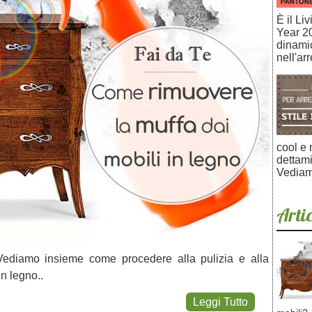
È il Li
Year 20
dinami
nell'ar
cool e 
dettami
Vediam
Artic
 Vediamo insieme come procedere alla pulizia e alla
in legno..
Leggi Tutto