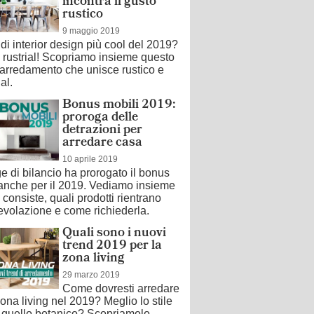
incontra il gusto
rustico
9 maggio 2019
d di interior design più cool del 2019?
e rustrial! Scopriamo insieme questo
i arredamento che unisce rustico e
al.
Bonus mobili 2019:
proroga delle
detrazioni per
arredare casa
10 aprile 2019
e di bilancio ha prorogato il bonus
 anche per il 2019. Vediamo insieme
 consiste, quali prodotti rientrano
evolazione e come richiederla.
Quali sono i nuovi
trend 2019 per la
zona living
29 marzo 2019
Come dovresti arredare
zona living nel 2019? Meglio lo stile
 quello botanico? Scopriamolo