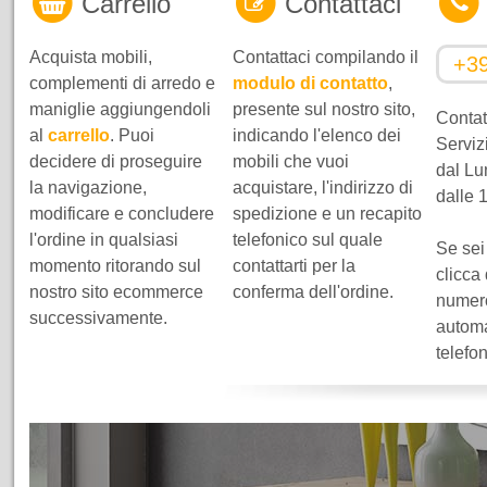
Carrello
Contattaci
Acquista mobili,
Contattaci compilando il
+3
complementi di arredo e
modulo di contatto
,
maniglie aggiungendoli
presente sul nostro sito,
Contatt
al
carrello
. Puoi
indicando l'elenco dei
Servizi
decidere di proseguire
mobili che vuoi
dal Lu
la navigazione,
acquistare, l'indirizzo di
dalle 
modificare e concludere
spedizione e un recapito
l'ordine in qualsiasi
telefonico sul quale
Se sei
momento ritorando sul
contattarti per la
clicca
nostro sito ecommerce
conferma dell'ordine.
numero
successivamente.
automa
telefo