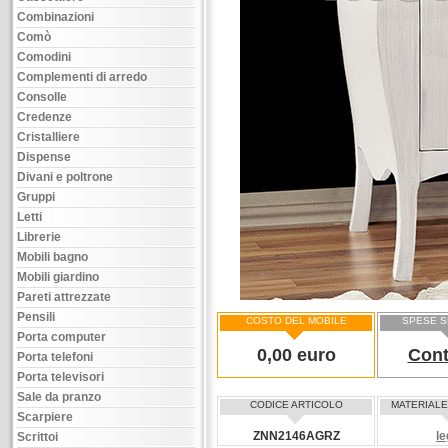
Combinazioni
Comò
Comodini
Complementi di arredo
Consolle
Credenze
Cristalliere
Dispense
Divani e poltrone
Gruppi
Letti
Librerie
Mobili bagno
Mobili giardino
Pareti attrezzate
Pensili
COSTO DEL MOBILE
SPESE S
Porta computer
0,00 euro
Cont
Porta telefoni
Porta televisori
Sale da pranzo
CODICE ARTICOLO
MATERIALE
Scarpiere
ZNN2146AGRZ
l
Scrittoi