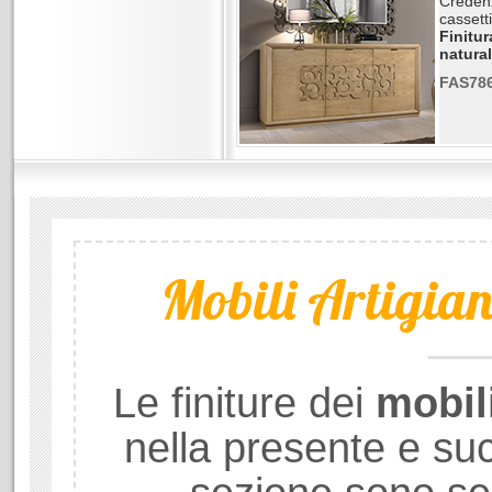
Creden
cassetti
Finitu
natural
FAS78
Mobili Artigiana
Le finiture dei
mobil
nella presente e su