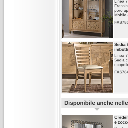
Linea 
Frassin
poro ap
Mobile 
FAS78
Sedia 
imbotti
Linea 
Sedia c
ecopell
FAS78
Disponibile anche nell
Creden
e zocc