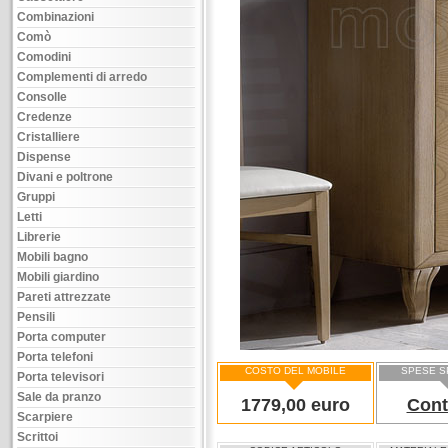
Combinazioni
Comò
Comodini
Complementi di arredo
Consolle
Credenze
Cristalliere
Dispense
Divani e poltrone
Gruppi
Letti
Librerie
Mobili bagno
Mobili giardino
Pareti attrezzate
Pensili
Porta computer
Porta telefoni
COSTO DEL MOBILE
SPESE S
Porta televisori
Sale da pranzo
1779,00 euro
Cont
Scarpiere
Scrittoi