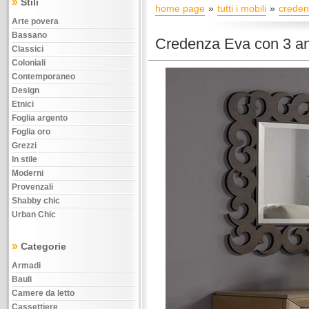
»
Stili
home page
tutti i mobili
crede
Arte povera
Bassano
Credenza Eva con 3 ant
Classici
Coloniali
Contemporaneo
Design
Etnici
Foglia argento
Foglia oro
Grezzi
In stile
Moderni
Provenzali
Shabby chic
Urban Chic
»
Categorie
Armadi
Bauli
Camere da letto
Cassettiere