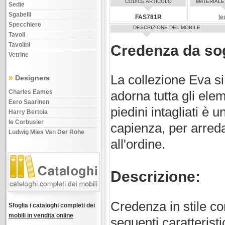
CODICE ARTICOLO
MATERIALE
Sedie
Sgabelli
FAS781R
le
Specchiere
DESCRIZIONE DEL MOBILE
Tavoli
Tavolini
Credenza da so
Vetrine
La collezione Eva s
»
Designers
Charles Eames
adorna tutta gli ele
Eero Saarinen
piedini intagliati è 
Harry Bertoia
le Corbusier
capienza, per arreda
Ludwig Mies Van Der Rohe
all'ordine.
Descrizione:
Credenza in stile co
Sfoglia i cataloghi completi dei
mobili in vendita online
seguenti caratteristi