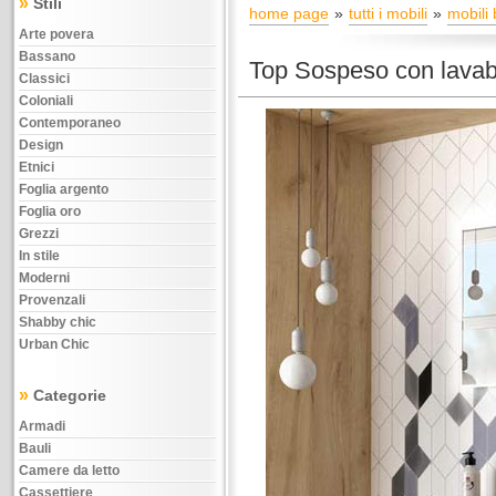
»
Stili
home page
tutti i mobili
mobili
Arte povera
Bassano
Top Sospeso con lavab
Classici
Coloniali
Contemporaneo
Design
Etnici
Foglia argento
Foglia oro
Grezzi
In stile
Moderni
Provenzali
Shabby chic
Urban Chic
»
Categorie
Armadi
Bauli
Camere da letto
Cassettiere