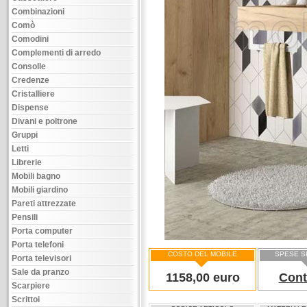
Combinazioni
Comò
Comodini
Complementi di arredo
Consolle
Credenze
Cristalliere
Dispense
Divani e poltrone
Gruppi
Letti
Librerie
Mobili bagno
Mobili giardino
Pareti attrezzate
Pensili
Porta computer
Porta telefoni
COSTO DEL MOBILE
SPESE S
Porta televisori
Sale da pranzo
1158,00 euro
Cont
Scarpiere
Scrittoi