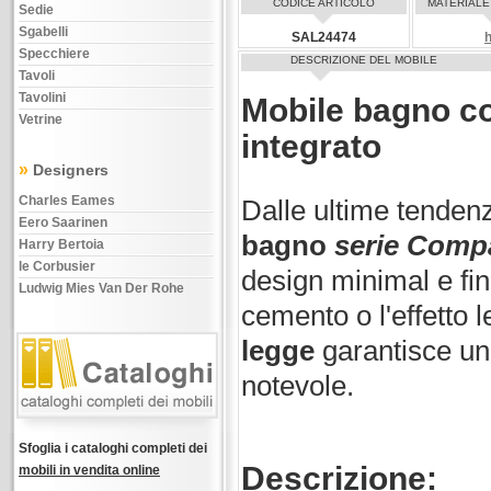
CODICE ARTICOLO
MATERIALE
Sedie
Sgabelli
SAL24474
h
Specchiere
DESCRIZIONE DEL MOBILE
Tavoli
Tavolini
Mobile bagno co
Vetrine
integrato
»
Designers
Charles Eames
Dalle ultime tendenz
Eero Saarinen
bagno
serie Comp
Harry Bertoia
le Corbusier
design minimal e fin
Ludwig Mies Van Der Rohe
cemento o l'effetto l
legge
garantisce u
notevole.
Sfoglia i cataloghi completi dei
Descrizione:
mobili in vendita online