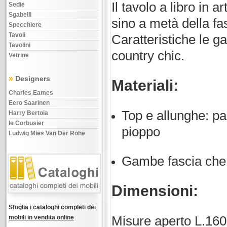
Il tavolo a libro in a
Sedie
Sgabelli
sino a metà della fas
Specchiere
Tavoli
Caratteristiche le 
Tavolini
country chic.
Vetrine
»
Designers
Materiali:
Charles Eames
Eero Saarinen
Top e allunghe: par
Harry Bertoia
le Corbusier
pioppo
Ludwig Mies Van Der Rohe
Gambe fascia che s
Dimensioni:
Sfoglia i cataloghi completi dei
mobili in vendita online
Misure aperto L.160