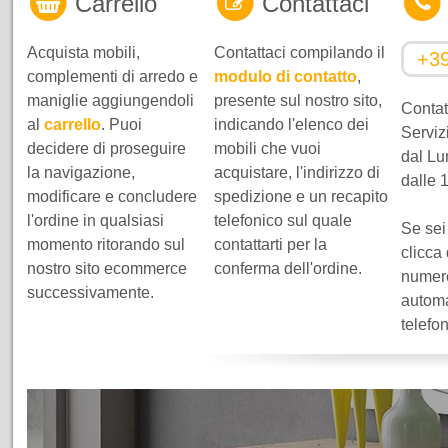
Carrello
Contattaci
Acquista mobili,
Contattaci compilando il
+3
complementi di arredo e
modulo di contatto
,
maniglie aggiungendoli
presente sul nostro sito,
Contatt
al
carrello
. Puoi
indicando l'elenco dei
Servizi
decidere di proseguire
mobili che vuoi
dal Lu
la navigazione,
acquistare, l'indirizzo di
dalle 
modificare e concludere
spedizione e un recapito
l'ordine in qualsiasi
telefonico sul quale
Se sei
momento ritorando sul
contattarti per la
clicca
nostro sito ecommerce
conferma dell'ordine.
numero
successivamente.
automa
telefo