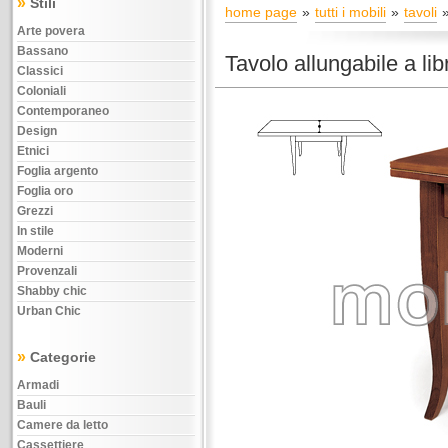
»
Stili
home page
tutti i mobili
tavoli
Arte povera
Bassano
Tavolo allungabile a li
Classici
Coloniali
Contemporaneo
Design
Etnici
Foglia argento
Foglia oro
Grezzi
In stile
Moderni
Provenzali
Shabby chic
Urban Chic
»
Categorie
Armadi
Bauli
Camere da letto
Cassettiere