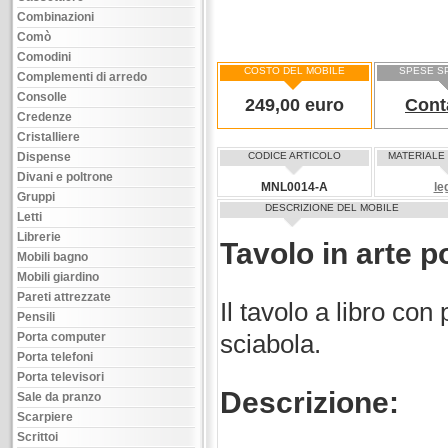
Combinazioni
Comò
Comodini
COSTO DEL MOBILE
SPESE S
Complementi di arredo
Consolle
249,00 euro
Cont
Credenze
Cristalliere
Dispense
CODICE ARTICOLO
MATERIALE
Divani e poltrone
MNL0014-A
le
Gruppi
DESCRIZIONE DEL MOBILE
Letti
Librerie
Tavolo in arte p
Mobili bagno
Mobili giardino
Pareti attrezzate
Il tavolo a libro co
Pensili
Porta computer
sciabola.
Porta telefoni
Porta televisori
Descrizione:
Sale da pranzo
Scarpiere
Scrittoi