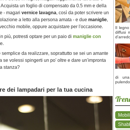
tro. Acquista un foglio di compensato da 0.5 mm e della
ce - magari
vernice lavagna
, così da poter scrivere un
lazione a letto alla persona amata - e due
maniglie
,
vecchio mobile, oppure acquistare per l'occasione.
Il legn
diffusi
n più, potresti optare per un paio di
maniglie con
d'arred
e.
 semplice da realizzare, soprattutto se sei un amante
a se volessi spingerti un po' oltre e dare un'impronta
ra stanza?
di una
pulendo
re dei lampadari per la tua cucina
Tren
Mobil
Shab