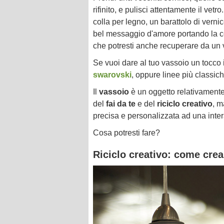
rifinito, e pulisci attentamente il ve
colla per legno, un barattolo di verni
bel messaggio d'amore portando la co
che potresti anche recuperare da un 
Se vuoi dare al tuo vassoio un tocco i
swarovski
, oppure linee più classich
Il
vassoio
è un oggetto relativamente
del
fai da te
e del
riciclo creativo
, m
precisa e personalizzata ad una inte
Cosa potresti fare?
Riciclo creativo: come crea