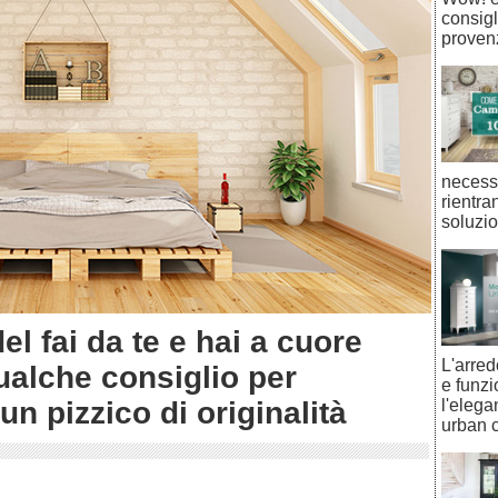
consigli
provenz
necessi
rientra
soluzio
l fai da te e hai a cuore
L'arre
ualche consiglio per
e funzi
n pizzico di originalità
l'eleg
urban c