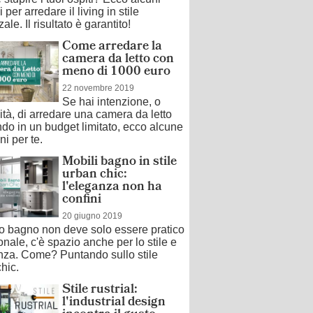
 per arredare il living in stile
ale. Il risultato è garantito!
Come arredare la
camera da letto con
meno di 1000 euro
22 novembre 2019
Se hai intenzione, o
tà, di arredare una camera da letto
ndo in un budget limitato, ecco alcune
ni per te.
Mobili bagno in stile
urban chic:
l'eleganza non ha
confini
20 giugno 2019
do bagno non deve solo essere pratico
onale, c'è spazio anche per lo stile e
anza. Come? Puntando sullo stile
hic.
Stile rustrial:
l'industrial design