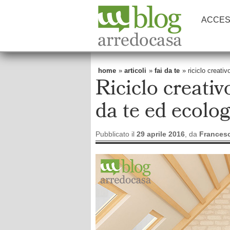
ACCES
home
»
articoli
»
fai da te
» riciclo creati
Riciclo creativ
da te ed ecolog
Pubblicato il
29 aprile 2016
, da
Frances