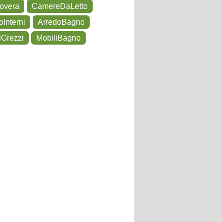
overa
CamereDaLetto
oInterni
ArredoBagno
iGrezzi
MobiliBagno