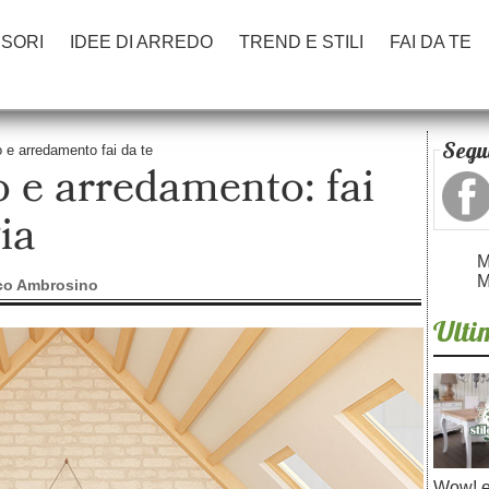
SORI
IDEE DI ARREDO
TREND E STILI
FAI DA TE
Segui
vo e arredamento fai da te
o e arredamento: fai
ia
M
M
co Ambrosino
Ultim
Wow! e 