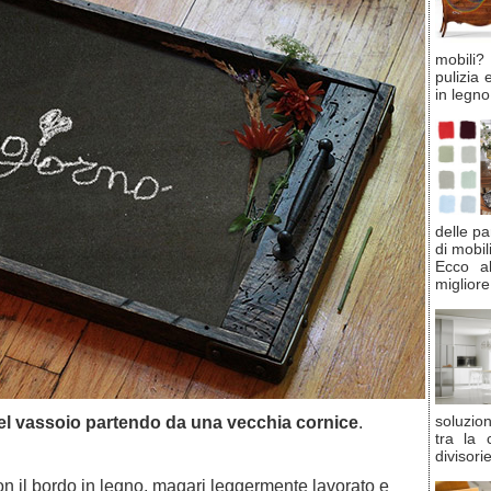
mobili
pulizia 
in legno
delle pa
di mobil
Ecco al
migliore
soluzio
bel vassoio partendo da una vecchia cornice
.
tra la 
divisori
on il bordo in legno, magari leggermente lavorato e