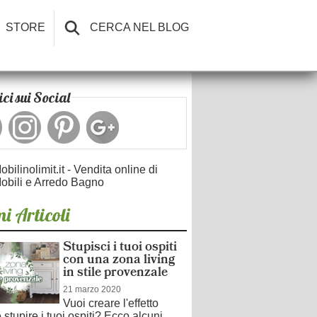
STORE
CERCA NEL BLOG
ci sui Social
obilinolimit.it - Vendita online di
obili e Arredo Bagno
i Articoli
Stupisci i tuoi ospiti
con una zona living
in stile provenzale
21 marzo 2020
Vuoi creare l'effetto
stupire i tuoi ospiti? Ecco alcuni