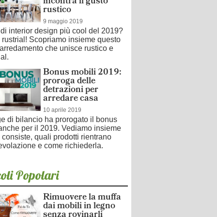
incontra il gusto
rustico
9 maggio 2019
d di interior design più cool del 2019?
e rustrial! Scopriamo insieme questo
i arredamento che unisce rustico e
al.
Bonus mobili 2019:
proroga delle
detrazioni per
arredare casa
10 aprile 2019
e di bilancio ha prorogato il bonus
 anche per il 2019. Vediamo insieme
 consiste, quali prodotti rientrano
evolazione e come richiederla.
oli Popolari
Rimuovere la muffa
dai mobili in legno
senza rovinarli