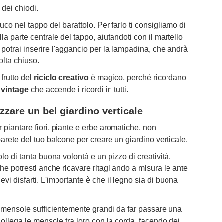
 dei chiodi.
co nel tappo del barattolo. Per farlo ti consigliamo di
lla parte centrale del tappo, aiutandoti con il martello
o, potrai inserire l'aggancio per la lampadina, che andrà
volta chiuso.
 frutto del
riciclo creativo
è magico, perché ricordano
 vintage
che accende i ricordi in tutti.
zzare un bel giardino verticale
 piantare fiori, piante e erbe aromatiche, non
arete del tuo balcone per creare un giardino verticale.
lo di tanta buona volontà e un pizzo di creatività.
che potresti anche ricavare ritagliando a misura le ante
evi disfarti. L'importante è che il legno sia di buona
lle mensole sufficientemente grandi da far passare una
ollega le mensole tra loro con la corda, facendo dei