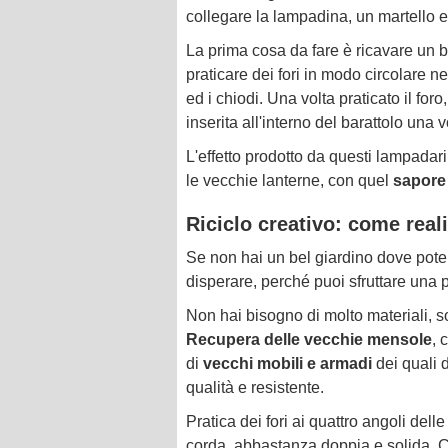
collegare la lampadina, un martello e
La prima cosa da fare è ricavare un bu
praticare dei fori in modo circolare ne
ed i chiodi. Una volta praticato il for
inserita all'interno del barattolo una 
L'effetto prodotto da questi lampadari
le vecchie lanterne, con quel
sapore
Riciclo creativo: come reali
Se non hai un bel giardino dove poter
disperare, perché puoi sfruttare una p
Non hai bisogno di molto materiali, so
Recupera delle vecchie mensole
, 
di
vecchi mobili e armadi
dei quali d
qualità e resistente.
Pratica dei fori ai quattro angoli de
corda, abbastanza doppia e solida. C