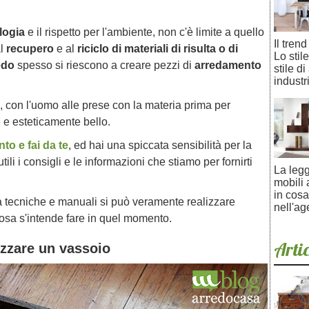
logia
e il rispetto per l'ambiente, non c'è limite a quello
Il tren
al
recupero
e al
riciclo di materiali di risulta o di
Lo stil
edo
spesso si riescono a creare pezzi di
arredamento
stile d
industri
a, con l'uomo alle prese con la materia prima per
e e esteticamente bello.
to e fai da te
, ed hai una spiccata sensibilità per la
tili i consigli e le informazioni che stiamo per fornirti
La legg
mobili
in cosa
ità tecniche e manuali si può veramente realizzare
nell'ag
cosa s'intende fare in quel momento.
Artic
izzare un vassoio