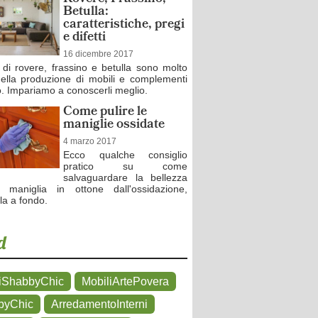
Betulla:
caratteristiche, pregi
e difetti
16 dicembre 2017
o di rovere, frassino e betulla sono molto
 nella produzione di mobili e complementi
o. Impariamo a conoscerli meglio.
Come pulire le
maniglie ossidate
4 marzo 2017
Ecco qualche consiglio
pratico su come
salvaguardare la bellezza
 maniglia in ottone dall'ossidazione,
la a fondo.
d
iShabbyChic
MobiliArtePovera
byChic
ArredamentoInterni