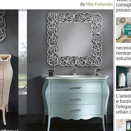
By
Rita Fortunato
consigli
provenz
necessi
rientra
soluzio
L'arre
e funzi
l'eleg
urban c