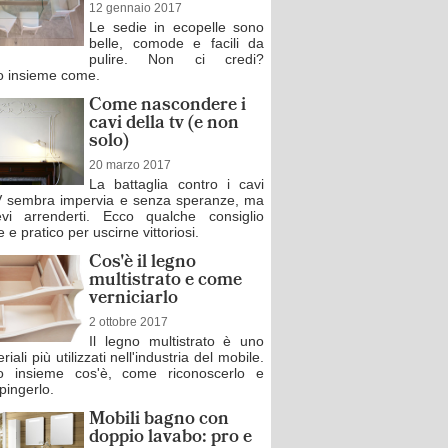
12 gennaio 2017
Le sedie in ecopelle sono
belle, comode e facili da
pulire. Non ci credi?
 insieme come.
Come nascondere i
cavi della tv (e non
solo)
20 marzo 2017
La battaglia contro i cavi
V sembra impervia e senza speranze, ma
vi arrenderti. Ecco qualche consiglio
 e pratico per uscirne vittoriosi.
Cos'è il legno
multistrato e come
verniciarlo
2 ottobre 2017
Il legno multistrato è uno
riali più utilizzati nell'industria del mobile.
o insieme cos'è, come riconoscerlo e
pingerlo.
Mobili bagno con
doppio lavabo: pro e