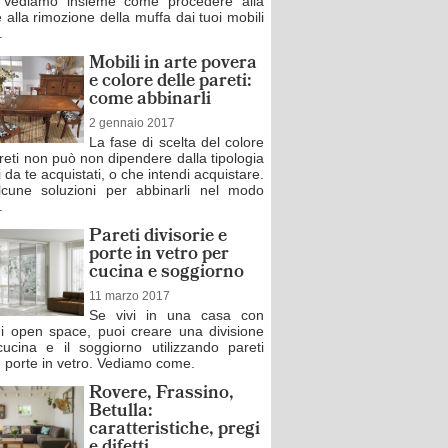
? Vediamo insieme come procedere alla
e alla rimozione della muffa dai tuoi mobili
.
Mobili in arte povera
e colore delle pareti:
come abbinarli
2 gennaio 2017
La fase di scelta del colore
reti non può non dipendere dalla tipologia
i da te acquistati, o che intendi acquistare.
cune soluzioni per abbinarli nel modo
.
Pareti divisorie e
porte in vetro per
cucina e soggiorno
11 marzo 2017
Se vivi in una casa con
ni open space, puoi creare una divisione
cucina e il soggiorno utilizzando pareti
e porte in vetro. Vediamo come.
Rovere, Frassino,
Betulla:
caratteristiche, pregi