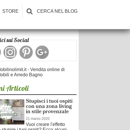
STORE
CERCA NEL BLOG
ci sui Social
obilinolimit.it - Vendita online di
obili e Arredo Bagno
i Articoli
Stupisci i tuoi ospiti
con una zona living
in stile provenzale
21 marzo 2020
Vuoi creare l'effetto
stupire i tuoi ospiti? Ecco alcuni