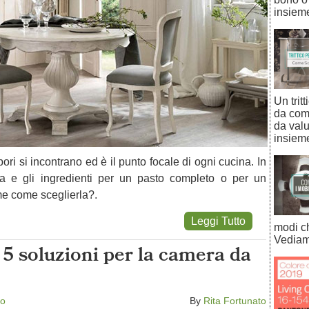
insiem
Un trit
da com
da valu
insiem
pori si incontrano ed è il punto focale di ogni cucina. In
a e gli ingredienti per un pasto completo o per un
e come sceglierla?.
Leggi Tutto
modi ch
Vediam
5 soluzioni per la camera da
do
By
Rita Fortunato