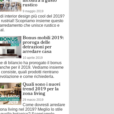
incontra il gusto
rustico
9 maggio 2019
d di interior design più cool del 2019?
e rustrial! Scopriamo insieme questo
i arredamento che unisce rustico e
al.
Bonus mobili 2019:
proroga delle
detrazioni per
arredare casa
10 aprile 2019
e di bilancio ha prorogato il bonus
 anche per il 2019. Vediamo insieme
 consiste, quali prodotti rientrano
evolazione e come richiederla.
Quali sono i nuovi
trend 2019 per la
zona living
29 marzo 2019
Come dovresti arredare
zona living nel 2019? Meglio lo stile
 quello botanico? Scopriamolo