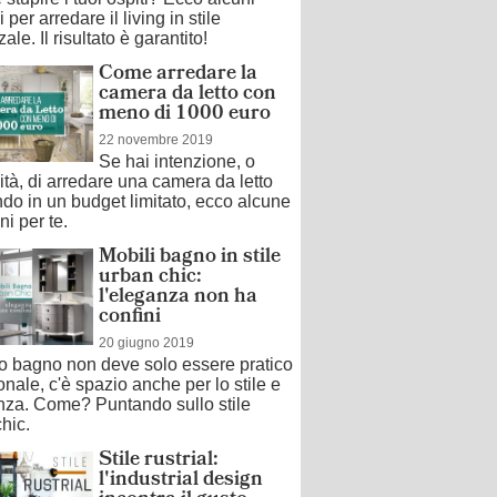
 per arredare il living in stile
ale. Il risultato è garantito!
Come arredare la
camera da letto con
meno di 1000 euro
22 novembre 2019
Se hai intenzione, o
tà, di arredare una camera da letto
ndo in un budget limitato, ecco alcune
ni per te.
Mobili bagno in stile
urban chic:
l'eleganza non ha
confini
20 giugno 2019
do bagno non deve solo essere pratico
onale, c'è spazio anche per lo stile e
anza. Come? Puntando sullo stile
hic.
Stile rustrial:
l'industrial design