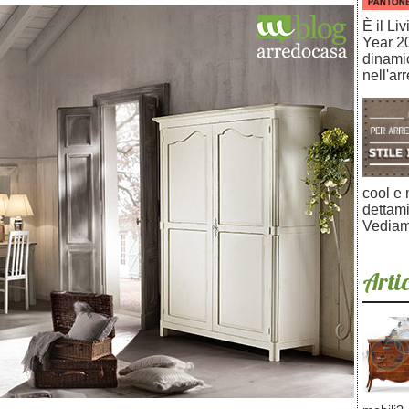
È il Li
Year 20
dinami
nell'ar
cool e 
dettami
Vediam
Artic