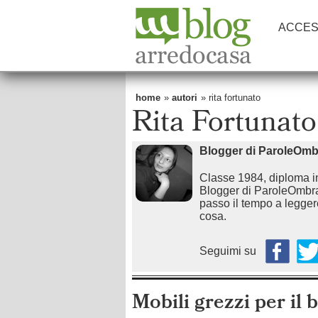
ACCES
home
»
autori
» rita fortunato
Rita Fortunato
Blogger di ParoleOmb
Classe 1984, diploma in 
Blogger di ParoleOmbra, d
passo il tempo a leggere
cosa.
Seguimi su
Mobili grezzi per il 