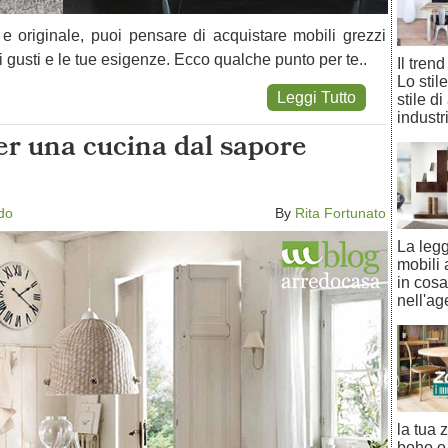
 originale, puoi pensare di acquistare mobili grezzi
i gusti e le tue esigenze. Ecco qualche punto per te..
Il tren
Lo stil
Leggi Tutto
stile d
industri
er una cucina dal sapore
edo
By
Rita Fortunato
La legg
mobili
in cosa
nell'ag
la tua 
boho o