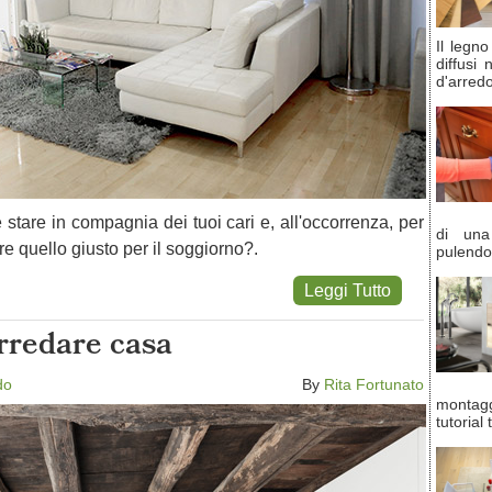
Il legn
diffusi
d'arred
 e stare in compagnia dei tuoi cari e, all'occorrenza, per
di una
e quello giusto per il soggiorno?.
pulendo
Leggi Tutto
rredare casa
do
By
Rita Fortunato
montag
tutorial