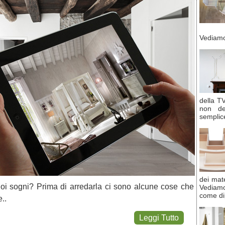
Vediamo
della T
non de
semplice
dei mate
tuoi sogni? Prima di arredarla ci sono alcune cose che
Vediam
come di
..
Leggi Tutto