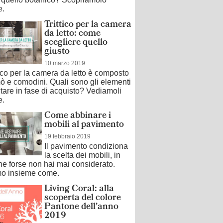
e.
Trittico per la camera
da letto: come
scegliere quello
giusto
10 marzo 2019
tico per la camera da letto è composto
ò e comodini. Quali sono gli elementi
tare in fase di acquisto? Vediamoli
e.
Come abbinare i
mobili al pavimento
19 febbraio 2019
Il pavimento condiziona
la scelta dei mobili, in
e forse non hai mai considerato.
o insieme come.
Living Coral: alla
scoperta del colore
Pantone dell'anno
2019