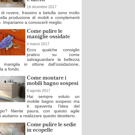
e difetti
16 dicembre 2017
o di rovere, frassino e betulla sono molto
 nella produzione di mobili e complementi
o. Impariamo a conoscerli meglio.
Come pulire le
maniglie ossidate
4 marzo 2017
Ecco qualche consiglio
pratico su come
salvaguardare la bellezza
 maniglia in ottone dall'ossidazione,
la a fondo.
Come montare i
mobili bagno sospesi
6 agosto 2017
Hai sempre voluto un
mobile bagno sospeso ma
ti spaventa l'idea del
gio? Niente paura, con questo agile
 ti aiutiamo a realizzare questo desiderio.
Come pulire le sedie
in ecopelle